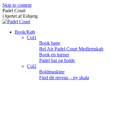
Skip to content
Padel Court
i hjertet af Esbjerg
Book/Køb
Col1
Book bane
Bel Air Padel Court Medlemskab
Book en træner
Padel bat og bolde
Col2
Boldmaskine
Find dit niveau – ny skala