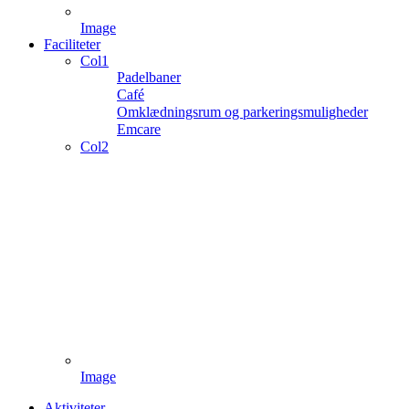
Image
Faciliteter
Col1
Padelbaner
Café
Omklædningsrum og parkeringsmuligheder
Emcare
Col2
Image
Aktiviteter