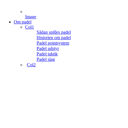
Image
Om padel
Col1
Sådan spilles padel
Historien om padel
Padel pointsystem
Padel udstyr
Padel taktik
Padel slag
Col2