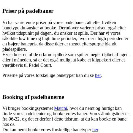
Priser på padelbaner
Vi har varierende priser på vores padelbaner, alt efter hvilken
banetype du ønsker at booke. Derudover varierer prisen også efter
hvilket tidspunkt på dagen, du ønsker at spille. Der har vi vores
såkaldte low time og high time perioder, hvor der i high perioden er
en højere banepris, da disse tider er meget efterspurgte blandt
pladespillere.
Hvis du er en af de erfarne spillere som spiller meget i løbet af ugen
eller i måneden, så er det også muligt at købe et klippekort eller et
værdibevis til Padel Court.
Priserne på vores forskellige banetyper kan du se
her
.
Booking af padelbanerne
Vi bruger bookingsystemet
Matchi
, hvor du nemt og hurtigt kan
finde vores padelcenter og booke vores baner. Vores åbningstider er
fra 06-22, og det er derfor i dette tidsrum, at du kan booke en bane
hos os.
Du kan nemt booke vores forskellige banetyper
her
.