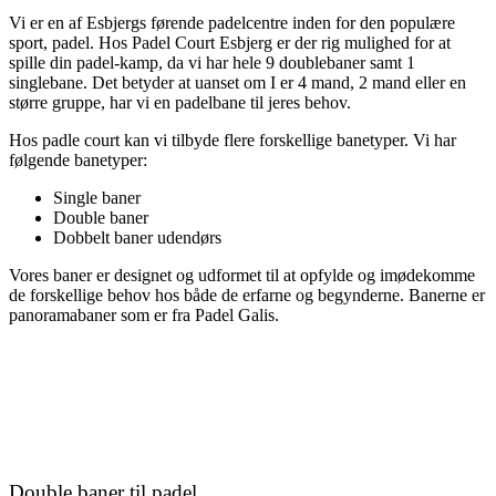
Vi er en af Esbjergs førende padelcentre inden for den populære
sport, padel. Hos Padel Court Esbjerg er der rig mulighed for at
spille din padel-kamp, da vi har hele 9 doublebaner samt 1
singlebane. Det betyder at uanset om I er 4 mand, 2 mand eller en
større gruppe, har vi en padelbane til jeres behov.
Hos padle court kan vi tilbyde flere forskellige banetyper. Vi har
følgende banetyper:
Single baner
Double baner
Dobbelt baner udendørs
Vores baner er designet og udformet til at opfylde og imødekomme
de forskellige behov hos både de erfarne og begynderne. Banerne er
panoramabaner som er fra Padel Galis.
Double baner til padel