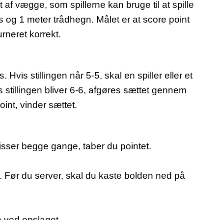
f vægge, som spillerne kan bruge til at spille
og 1 meter trådhegn. Målet er at score point
rneret korrekt.
vis stillingen når 5-5, skal en spiller eller et
s stillingen bliver 6-6, afgøres sættet gennem
oint, vinder sættet.
misser begge gange, taber du pointet.
ti. Før du server, skal du kaste bolden ned på
n ved opslaget.