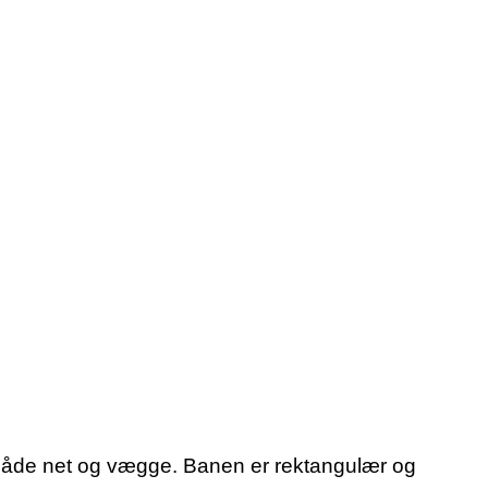
r både net og vægge. Banen er rektangulær og