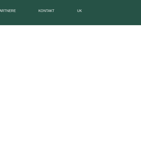
ARTNERE
KONTAKT
UK