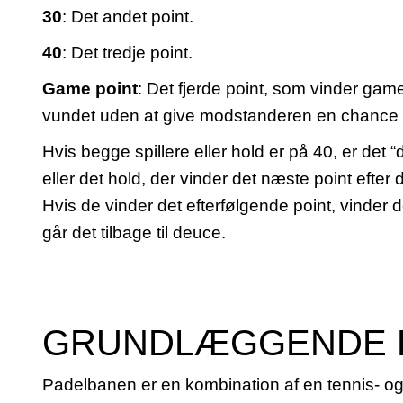
30
: Det andet point.
40
: Det tredje point.
Game point
: Det fjerde point, som vinder game
vundet uden at give modstanderen en chance f
Hvis begge spillere eller hold er på 40, er det “
eller det hold, der vinder det næste point efter d
Hvis de vinder det efterfølgende point, vinder 
går det tilbage til deuce.
GRUNDLÆGGENDE 
Padelbanen er en kombination af en tennis- og