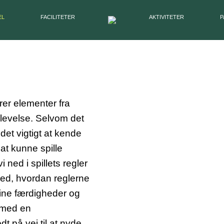
EL
FACILITETER
AKTIVITETER
P
er elementer fra
plevelse. Selvom det
det vigtigt at kende
at kunne spille
i ned i spillets regler
 med, hvordan reglerne
dine færdigheder og
g med en
t på vej til at nyde