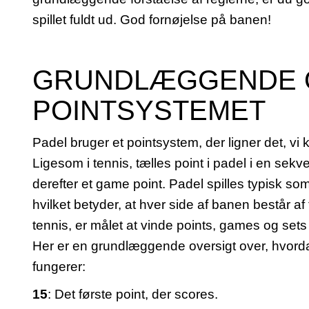
spillet fuldt ud. God fornøjelse på banen!
GRUNDLÆGGENDE 
POINTSYSTEMET
Padel bruger et pointsystem, der ligner det, vi 
Ligesom i tennis, tælles point i padel i en sekv
derefter et game point. Padel spilles typisk s
hvilket betyder, at hver side af banen består af 
tennis, er målet at vinde points, games og sets
Her er en grundlæggende oversigt over, hvord
fungerer:
15
: Det første point, der scores.