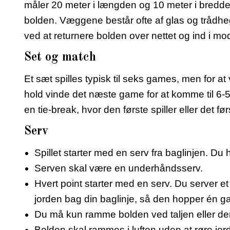
måler 20 meter i længden og 10 meter i bredden
bolden. Væggene består ofte af glas og trådhe
ved at returnere bolden over nettet og ind i mo
Set og match
Et sæt spilles typisk til seks games, men for at
hold vinde det næste game for at komme til 6-5,
en tie-break, hvor den første spiller eller det f
Serv
Spillet starter med en serv fra baglinjen. Du
Serven skal være en underhåndsserv.
Hvert point starter med en serv. Du server et
jorden bag din baglinje, så den hopper én g
Du må kun ramme bolden ved taljen eller deru
Bolden skal rammes i luften uden at røre jord