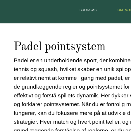
BOOK/KØB
OM PAD
Padel pointsystem
Padel er en underholdende sport, der kombiner
tennis og squash, hvilket skaber en unik spilo
er relativt nemt at komme i gang med padel, er 
de grundlæggende regler og pointsystemet for 
effektivt og forstå spillets dynamik. Her dykker v
og forklarer pointsystemet. Når du er fortrolig
fungerer, kan du fokusere mere på at udvikle 
strategier. Hver match og hvert point tæller, o
grundlæggende forståelse af reglerne, er du god