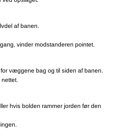
lvdel af banen.
gang, vinder modstanderen pointet.
for væggene bag og til siden af banen.
nettet.
 eller hvis bolden rammer jorden før den
lingen.