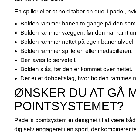
En spiller eller et hold taber en duel i padel, hvi
Bolden rammer banen to gange på den sam
Bolden rammer væggen, før den har ramt un
Bolden rammer nettet på egen banehalvdel.
Bolden rammer spilleren eller medspilleren.
Der laves to servefejl.
Bolden slås, før den er kommet over nettet.
Der er et dobbeltslag, hvor bolden rammes 
ØNSKER DU AT GÅ 
POINTSYSTEMET?
Padel’s pointsystem er designet til at være båd
dig selv engageret i en sport, der kombinerer t