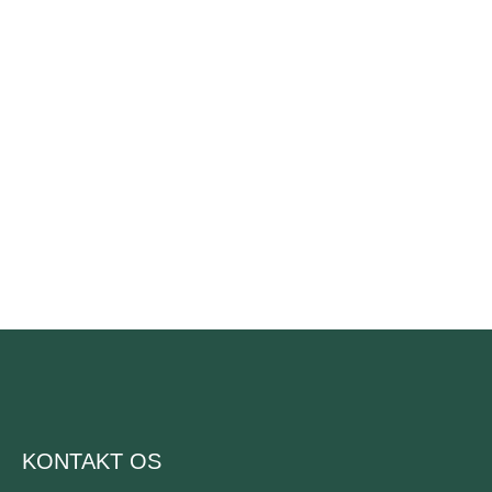
padel
bat
padel udstyr
KONTAKT OS