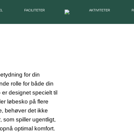
EL
FACILITETER
AKTIVITETER
P
betydning for din
nde rolle for både din
er designet specielt til
ler løbesko på flere
æ, behøver det ikke
som spiller ugentligt,
 opnå optimal komfort.