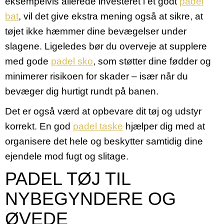
eksempelvis allerede investeret i et
godt
padel
bat
, vil det give ekstra mening også at sikre, at
tøjet ikke hæmmer dine bevægelser under
slagene. Ligeledes bør du overveje at supplere
med gode
padel sko
, som støtter dine fødder og
minimerer risikoen for skader – især når du
bevæger dig hurtigt rundt på banen.
Det er også værd at opbevare dit tøj og udstyr
korrekt. En god
padel taske
hjælper dig med at
organisere det hele og beskytter samtidig dine
ejendele mod fugt og slitage.
PADEL TØJ TIL
NYBEGYNDERE OG
ØVEDE